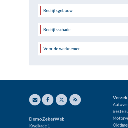
Bedrijfsgebouw
Bedrijfsschade
Voor de werknemer
Verzek
Autover
Bestela
Motorve
DemoZekerWeb
Oldtime
Kwelkade 1