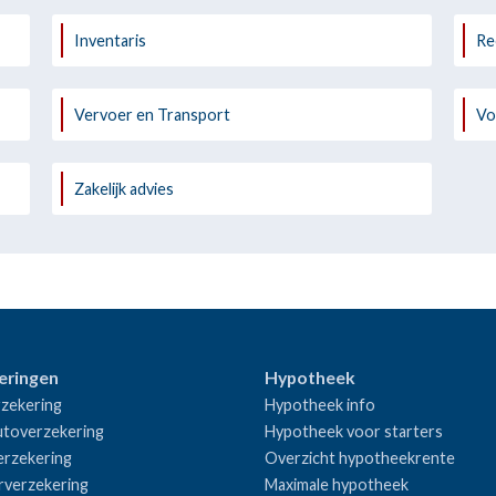
Inventaris
Re
Vervoer en Transport
Vo
Zakelijk advies
eringen
Hypotheek
zekering
Hypotheek info
utoverzekering
Hypotheek voor starters
rzekering
Overzicht hypotheekrente
rverzekering
Maximale hypotheek