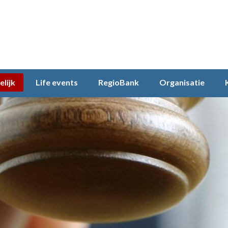
elijk
Life events
RegioBank
Organisatie